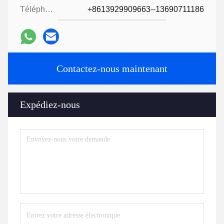
Téléphone:
+8613929909663--13690711186
Contactez-nous maintenant
Expédiez-nous