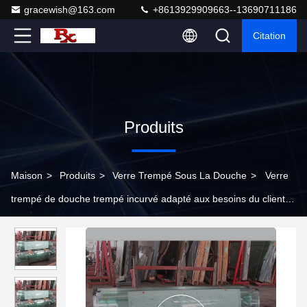
gracewish@163.com
+8613929909663--13690711186
Citation
Produits
Maison
>
Produits
>
Verre Trempé Sous La Douche
>
Verre
trempé de douche trempé incurvé adapté aux besoins du client
8mm 10mm 12mm Thk clair