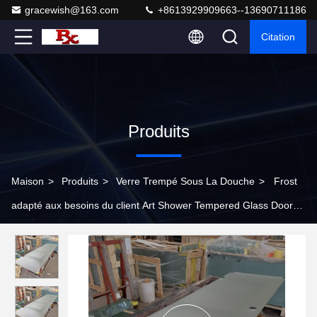
gracewish@163.com
+8613929909663--13690711186
Citation
Produits
Maison
>
Produits
>
Verre Trempé Sous La Douche
>
Frost
adapté aux besoins du client Art Shower Tempered Glass Door
Frameless avec le trou poli de poignée