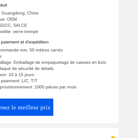
ion de bas
duit
e: Guangdong, Chine
ue: OEM
: SGCC, SAI,CE
dèle: verre trempé
 paiement et d'expédition
commande min: 50 mètres carrés
e
allage: Emballage de empaquetage de caisses en bois
laqué de sécurité de détails
ison: 10 à 15 jours
 paiement: L/C, T/T
provisionnement: 1000 pièces par mois
nez le meilleur prix