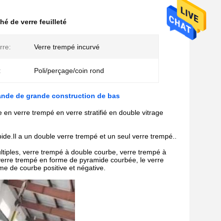
é de verre feuilleté
rre:
Verre trempé incurvé
:
Poli/perçage/coin rond
ande de grande construction de bas
en verre trempé en verre stratifié en double vitrage
de.Il a un double verre trempé et un seul verre trempé..
ltiples, verre trempé à double courbe, verre trempé à
verre trempé en forme de pyramide courbée, le verre
me de courbe positive et négative.