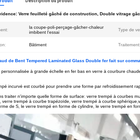
produit
Description du produit
évidence:
Verre feuilleté gâché de construction
,
Double vitrage gâch
la coupe-poli-perçage-gâcher-chaleur
ent:
Type de ve
imbibent l'essai
ion:
Bâtiment
Traitement
aud de Bent Tempered Laminated Glass Double fer fait sur comm
 personnalisée à grande échelle en fer bas en verre à courbure chaude 
mpé incurvé est courbé pour prendre une forme par refroidissement rapi
 traiter n'importe quelle forme de surface: verre trempé à courbes mu
e, verre trempé à courbe trapézoïde, verre trempé à courbe sphérique,
rme de S, le verre trempé en forme de cylindre, le verre trempé en for