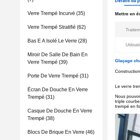
Détails du 
Verre Trempé Incurvé
(35)
Mettre en 
Verre Trempé Stratifié
(62)
Traitem
Bas E A Isolé Le Verre
(28)
Utilisat
Miroir De Salle De Bain En
Glaçage ch
Verre Trempé
(39)
Construction
Porte De Verre Trempé
(31)
Le verre tre
Écran De Douche En Verre
Nous pouvons
Trempé
(31)
triple courb
trempé en fo
Casque De Douche En Verre
Trempé
(38)
Blocs De Brique En Verre
(46)