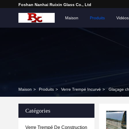
Foshan Nanhai Ruixin Glass Co., Ltd
Maison
Produits
Vidéos
Maison
>
Produits
>
Verre Trempé Incurvé
>
Glaçage ch
Catégories
Verre Trempé De Construction