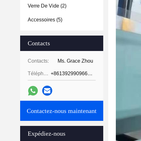
Verre De Vide
(2)
Accessoires
(5)
Contacts
Contacts:
Ms. Grace Zhou
Téléphone:
+8613929909663--13690711186
Contactez-nous maintenant
Expédiez-nous