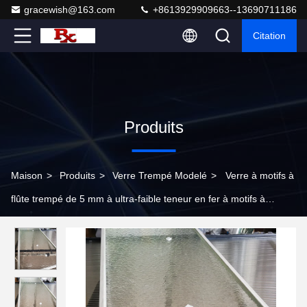
gracewish@163.com
+8613929909663--13690711186
Citation
Produits
Maison
>
Produits
>
Verre Trempé Modelé
>
Verre à motifs à
flûte trempé de 5 mm à ultra-faible teneur en fer à motifs à
ondulation à figures trempées