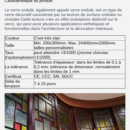
Caractéristique du produit:
Le verre ondulé, également appelé verre ondulé, est un type de
verre décoratif caractérisé par sa texture de surface ondulée ou
ondulée.Cette texture crée un effet ondulatoire distinctif sur le
verre, qui peut avoir plusieurs applications esthétiques et
fonctionnelles dans l'architecture et la décoration intérieure.
Couleur
C'est très clair.
Min. 200x300mm, Max. 24400mmx3300mm,
Taille
tailles personnalisées
Taux
peut atteindre <3/1000 ((norme chinoise:
d'autoexplosion
<1/1000)
Tolérance d'épaisseur: dans les limites de 0,1 à
La tolérance
0,2 mm; tolérance de dimension: normalement
dans les limites de 1 mm
Certificat
CE, CCC, SAI, SGCC
Délai de
7 à 15 jours
livraison