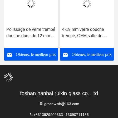
Polissage de verre trempé
4-19 mm verre douche
douche durci de 12 mm
trempé, OEM salle de
avec rainure de charnière
bains porte en verre haute
résistance
Obtenez le meilleur prix
Obtenez le meilleur prix
foshan nanhai ruixin glass co., ltd
gracewish@163.com
+8613929909663--13690711186