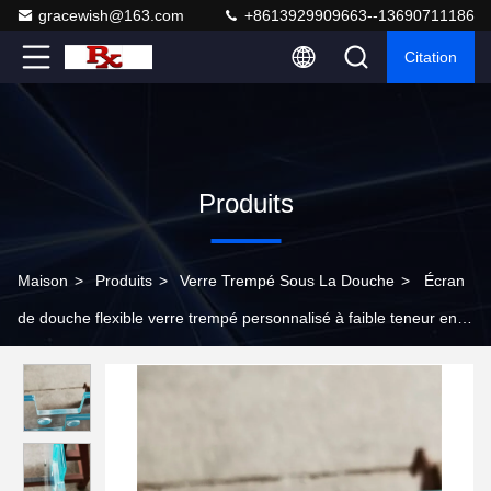
gracewish@163.com
+8613929909663--13690711186
Citation
Produits
Maison
>
Produits
>
Verre Trempé Sous La Douche
>
Écran
de douche flexible verre trempé personnalisé à faible teneur en
fer stratifié en verre de sécurité durci mur de séparation